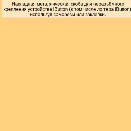
Накладная металлическая скоба для неразъёмного
крепления устройства iButton (в том числе логгера iButton)
используя саморезы или заклепки.