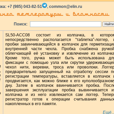
а: +7 (985) 043-82-51
,
common@elin.ru
ринга температуры и влажности
Поиск:
SL50-ACC08 состоит из колпачка, в которо
непосредственно располагается “таблетка”-логгер, 
пробки завинчивающейся в колпачок для герметизаци
внутренней части чехла. Пробка снабжена ручкой
облегчающей её установку и извлечение из колпачка
Кроме того, ручка может быть использована дл
фиксации с помощью узла или скрутки удерживающе
и
чехол нити, веревки, троса или проволоки. Логгер
,
предварительно запущенный на отработку сессии п
е
регистрации температуры, вставляется в колпачок 
т
продвигается, как можно ближе к его куполообразном
дну. Затем в колпачок ввинчивается пробка. Посл
завершения эксплуатации пробка вывинчивается и
о
колпачка и из него извлекается сам логгер. Тепер
регистратор готов к операции считывания данных
накопленных в его памяти.
Ещё